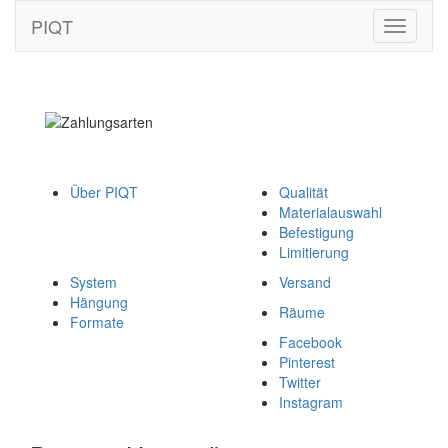
PIQT
Toggle
navigati
Über PIQT
Qualität
Materialauswahl
Befestigung
Limitierung
System
Versand
Hängung
Räume
Formate
Facebook
Pinterest
Twitter
Instagram