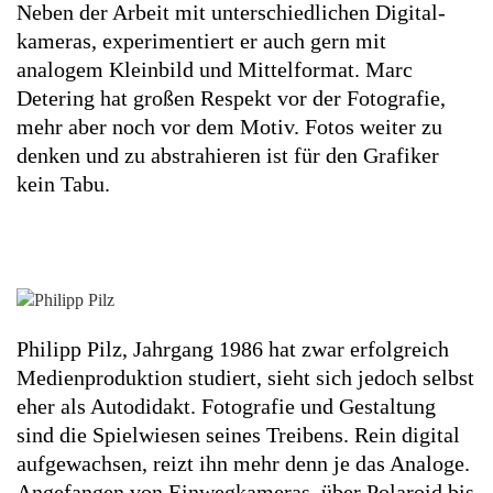
Neben der Arbeit mit unter­schied­lichen Digital­
kameras, ex­periment­iert er auch gern mit
analogem Klein­bild und Mittel­format. Marc
Detering hat großen Respekt vor der Foto­grafie,
mehr aber noch vor dem Motiv. Fotos weiter zu
denken und zu ab­strahieren ist für den Grafiker
kein Tabu.
Philipp Pilz
, Jahrgang 1986 hat zwar erfolgreich
Medien­pro­duktion studiert, sieht sich jedoch selbst
eher als Auto­didakt. Foto­grafie und Ge­staltung
sind die Spiel­wiesen seines Trei­bens. Rein digital
auf­ge­wachsen, reizt ihn mehr denn je das An­aloge.
An­gefangen von Einweg­kameras, über Polaroid bis