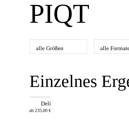
PIQT
Einzelnes Erg
Deli
ab
235,00
€