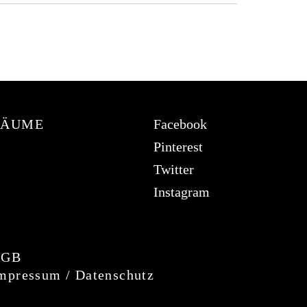
RÄUME
Facebook
Pinterest
Twitter
Instagram
Um Ihr Erlebnis auf unserer Website zu
verbessern, verwenden wir Cookies. Dazu
AGB
benötigen wir Ihre Einwilligung. Erfahren Sie
mpressum / Datenschutz
mehr in unserer
Datenschutzerklärung
.