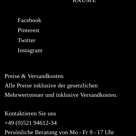
RÄUME
Facebook
Pinterest
Twitter
Instagram
Preise & Versandkosten
Alle Preise inklusive der gesetzlichen
Mehrwertsteuer und inklusive Versandkosten.
Kontaktieren Sie uns
Um Ihr Erlebnis auf unserer Website zu
+49 (0)521 94612-34
verbessern, verwenden wir Cookies. Dazu
Persönliche Beratung von Mo - Fr 9 - 17 Uhr
benötigen wir Ihre Einwilligung. Erfahren Sie