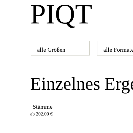
PIQT
Einzelnes Erg
Stämme
ab
202,00
€