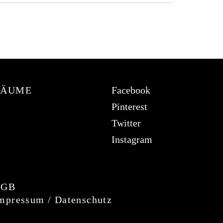
RÄUME
Facebook
Pinterest
Twitter
Instagram
Um Ihr Erlebnis auf unserer Website zu
verbessern, verwenden wir Cookies. Dazu
AGB
benötigen wir Ihre Einwilligung. Erfahren Sie
mpressum / Datenschutz
mehr in unserer
Datenschutzerklärung
.