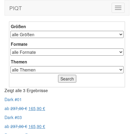
PIQT
Toggle
navigati
Größen
Formate
Themen
Zeigt alle 3 Ergebnisse
Dark #01
ab
237,00
€
165,90
€
Dark #03
ab
237,00
€
165,90
€