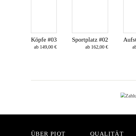
Köpfe #03
Sportplatz #02
Aufs
ab
149,00
€
ab
162,00
€
a
ÜBER PIQT
QUALITÄT