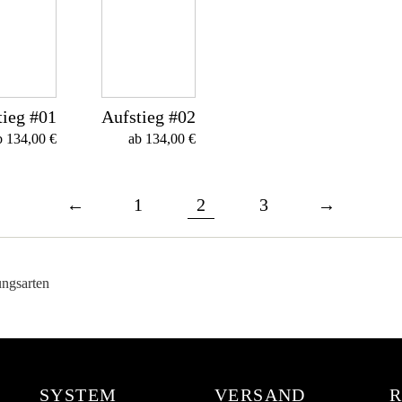
tieg #01
Aufstieg #02
b
134,00
€
ab
134,00
€
←
1
2
3
→
SYSTEM
VERSAND