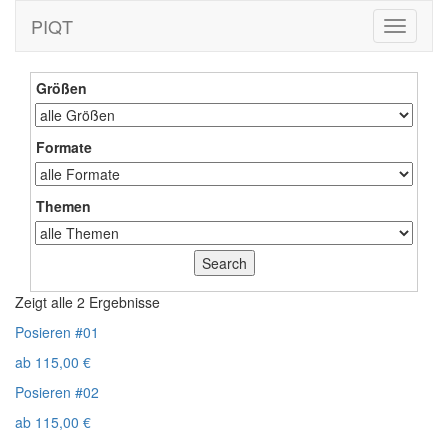
PIQT
Toggle
navigati
Größen
Formate
Themen
Zeigt alle 2 Ergebnisse
Posieren #01
ab
115,00
€
Posieren #02
ab
115,00
€