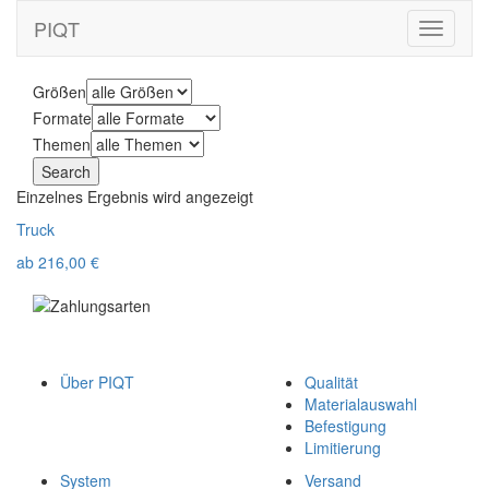
PIQT
Toggle
navigati
Größen
Formate
Themen
Einzelnes Ergebnis wird angezeigt
Truck
ab
216,00
€
Über PIQT
Qualität
Materialauswahl
Befestigung
Limitierung
System
Versand