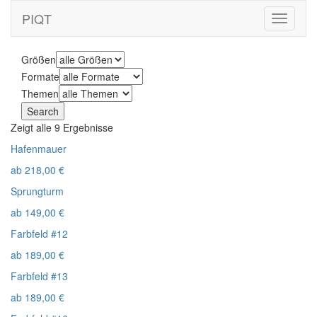
PIQT
Toggle
navigati
Größen
Formate
Themen
Zeigt alle 9 Ergebnisse
Hafenmauer
ab
218,00
€
Sprungturm
ab
149,00
€
Farbfeld #12
ab
189,00
€
Farbfeld #13
ab
189,00
€