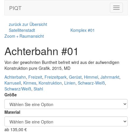
PIQT
Toggle
navigati
zurück zur Übersicht
Satellitenstadt
Komplex #01
Zoom + Raumansicht
Achterbahn #01
Von der gewohnten Buntheit befreit wird aus der aufwendigen
Konstruktion pure Grafik. 2015, MD
Achterbahn
,
Freizeit
,
Freizeitpark
,
Gerüst
,
Himmel
,
Jahrmarkt
,
Karrusell
,
Kirmes
,
Konstruktion
,
Linien
,
Schwarz-Weiß
,
Schwarz/Weiß
,
Stahl
Größe
Material
ab
135,00
€