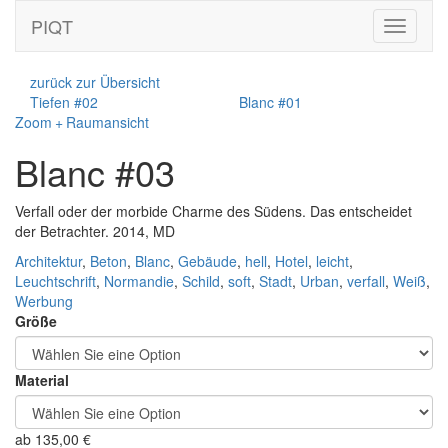
PIQT
Toggle
navigati
zurück zur Übersicht
Tiefen #02
Blanc #01
Zoom + Raumansicht
Blanc #03
Verfall oder der morbide Charme des Südens. Das entscheidet
der Betrachter. 2014, MD
Architektur
,
Beton
,
Blanc
,
Gebäude
,
hell
,
Hotel
,
leicht
,
Leuchtschrift
,
Normandie
,
Schild
,
soft
,
Stadt
,
Urban
,
verfall
,
Weiß
,
Werbung
Größe
Material
ab
135,00
€