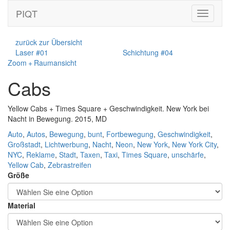
PIQT
Toggle
navigati
zurück zur Übersicht
Laser #01
Schichtung #04
Zoom + Raumansicht
Cabs
Yellow Cabs + Times Square + Geschwindigkeit. New York bei
Nacht in Bewegung. 2015, MD
Auto
,
Autos
,
Bewegung
,
bunt
,
Fortbewegung
,
Geschwindigkeit
,
Großstadt
,
Lichtwerbung
,
Nacht
,
Neon
,
New York
,
New York City
,
NYC
,
Reklame
,
Stadt
,
Taxen
,
Taxi
,
Times Square
,
unschärfe
,
Yellow Cab
,
Zebrastreifen
Größe
Material