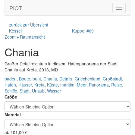
PIQT
Toggle
navigati
zurück zur Übersicht
Kessel
Kuppel #09
Zoom + Raumansicht
Chania
Großer Detailreichtum in diesem Hafenpanorama der Stadt
Chania auf Kreta. 2013, MD
baden
,
Boote
,
bunt
,
Chania
,
Details
,
Griechenland
,
Großstadt
,
Hafen
,
Häuser
,
Kreta
,
Küste
,
maritim
,
Meer
,
Panorama
,
Reise
,
Schiffe
,
Stadt
,
Urlaub
,
Wasser
Größe
Material
ab
101,00
€