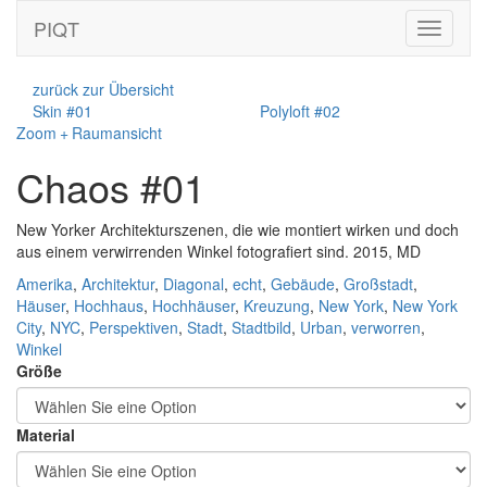
PIQT
Toggle
navigati
zurück zur Übersicht
Skin #01
Polyloft #02
Zoom + Raumansicht
Chaos #01
New Yorker Architekturszenen, die wie montiert wirken und doch
aus einem verwirrenden Winkel fotografiert sind. 2015, MD
Amerika
,
Architektur
,
Diagonal
,
echt
,
Gebäude
,
Großstadt
,
Häuser
,
Hochhaus
,
Hochhäuser
,
Kreuzung
,
New York
,
New York
City
,
NYC
,
Perspektiven
,
Stadt
,
Stadtbild
,
Urban
,
verworren
,
Winkel
Größe
Material