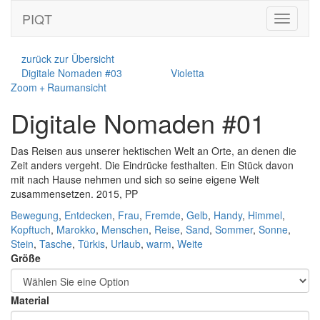
PIQT
Toggle
navigati
zurück zur Übersicht
Digitale Nomaden #03
Violetta
Zoom + Raumansicht
Digitale Nomaden #01
Das Reisen aus unserer hektischen Welt an Orte, an denen die
Zeit anders vergeht. Die Eindrücke festhalten. Ein Stück davon
mit nach Hause nehmen und sich so seine eigene Welt
zusammensetzen. 2015, PP
Bewegung
,
Entdecken
,
Frau
,
Fremde
,
Gelb
,
Handy
,
Himmel
,
Kopftuch
,
Marokko
,
Menschen
,
Reise
,
Sand
,
Sommer
,
Sonne
,
Stein
,
Tasche
,
Türkis
,
Urlaub
,
warm
,
Weite
Größe
Material