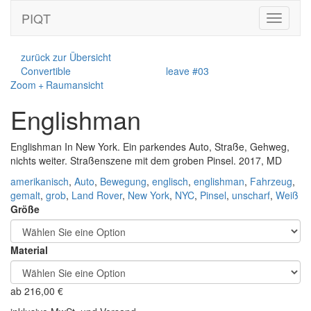
PIQT
Toggle
navigati
zurück zur Übersicht
Convertible
leave #03
Zoom + Raumansicht
Englishman
Englishman In New York. Ein parkendes Auto, Straße, Gehweg,
nichts weiter. Straßenszene mit dem groben Pinsel. 2017, MD
amerikanisch
,
Auto
,
Bewegung
,
englisch
,
englishman
,
Fahrzeug
,
gemalt
,
grob
,
Land Rover
,
New York
,
NYC
,
Pinsel
,
unscharf
,
Weiß
Größe
Material
ab
216,00
€