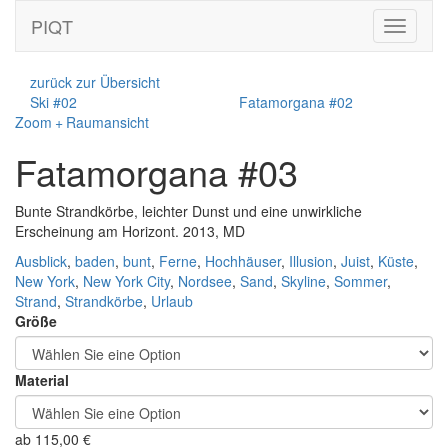
PIQT
Toggle
navigati
zurück zur Übersicht
Ski #02
Fatamorgana #02
Zoom + Raumansicht
Fatamorgana #03
Bunte Strandkörbe, leichter Dunst und eine unwirkliche
Erscheinung am Horizont. 2013, MD
Ausblick
,
baden
,
bunt
,
Ferne
,
Hochhäuser
,
Illusion
,
Juist
,
Küste
,
New York
,
New York City
,
Nordsee
,
Sand
,
Skyline
,
Sommer
,
Strand
,
Strandkörbe
,
Urlaub
Größe
Material
ab
115,00
€