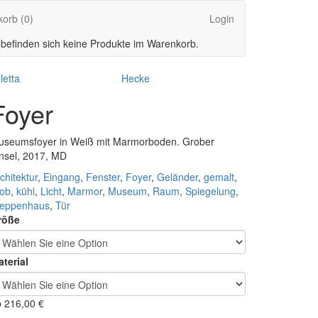
korb
(0)
Login
 befinden sich keine Produkte im Warenkorb.
letta
Hecke
Foyer
useumsfoyer in Weiß mit Marmorboden. Grober
nsel, 2017, MD
chitektur
,
Eingang
,
Fenster
,
Foyer
,
Geländer
,
gemalt
,
rob
,
kühl
,
Licht
,
Marmor
,
Museum
,
Raum
,
Spiegelung
,
reppenhaus
,
Tür
röße
terial
b
216,00
€