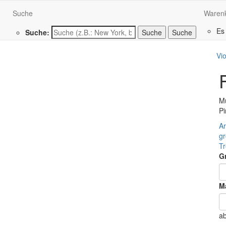
Suche
Waren
Es
Suche:
Suche
Vio
M
Pi
Ar
g
T
G
Ma
a