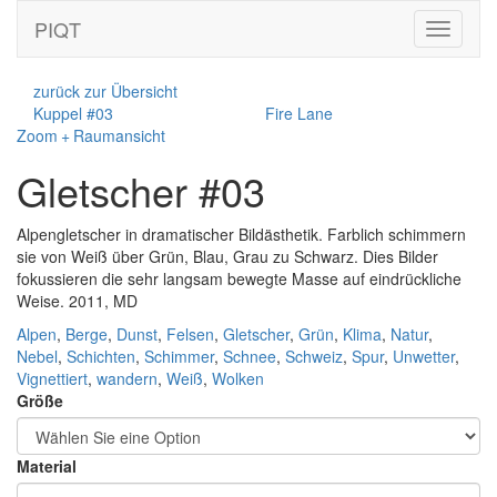
PIQT
Toggle
navigati
zurück zur Übersicht
Kuppel #03
Fire Lane
Zoom + Raumansicht
Gletscher #03
Alpengletscher in dramatischer Bildästhetik. Farblich schimmern
sie von Weiß über Grün, Blau, Grau zu Schwarz. Dies Bilder
fokussieren die sehr langsam bewegte Masse auf eindrückliche
Weise. 2011, MD
Alpen
,
Berge
,
Dunst
,
Felsen
,
Gletscher
,
Grün
,
Klima
,
Natur
,
Nebel
,
Schichten
,
Schimmer
,
Schnee
,
Schweiz
,
Spur
,
Unwetter
,
Vignettiert
,
wandern
,
Weiß
,
Wolken
Größe
Material