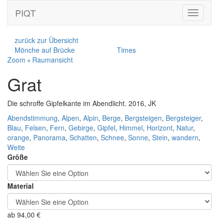
PIQT
Toggle
navigati
zurück zur Übersicht
Mönche auf Brücke
Times
Zoom + Raumansicht
Grat
Die schroffe Gipfelkante im Abendlicht. 2016, JK
Abendstimmung
,
Alpen
,
Alpin
,
Berge
,
Bergsteigen
,
Bergsteiger
,
Blau
,
Felsen
,
Fern
,
Gebirge
,
Gipfel
,
Himmel
,
Horizont
,
Natur
,
orange
,
Panorama
,
Schatten
,
Schnee
,
Sonne
,
Stein
,
wandern
,
Weite
Größe
Material
ab
94,00
€