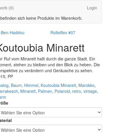
korb
(0)
Login
 befinden sich keine Produkte im Warenkorb.
t-Ben-Haddou
Rolleiflex #07
Koutoubia Minarett
r Ruf vom Minarett hallt durch die ganze Stadt. Ein
ment, stehen zu bleiben und den Blick zu heben. Die
rspektive zu verändern und Geräusche zu sehen.
015, PP
nalog
,
Baum
,
Himmel
,
Koutoubia Minarett
,
Marokko
,
arrakesch
,
Minarett
,
Palmen
,
Polaroid
,
retro
,
vintage
,
arm
röße
terial