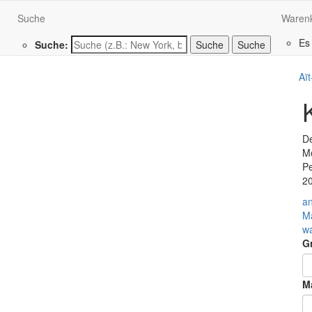
Suche
Waren
Es
Suche:
Suche
Aï
De
Mo
Pe
2
a
M
w
G
Ma