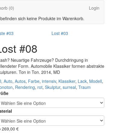
korb
(0)
Login
 befinden sich keine Produkte im Warenkorb.
ste #03
Lost #03
Lost #08
ash? Neuartige Fahrzeuge? Durchdringung in
llendeter Form. Automobile Klassiker formen abstrakte
ulpturen. Ton in Ton. 2014, MD
D
,
Auto
,
Autos
,
Farbe
,
intensiv
,
Klassiker
,
Lack
,
Modell
,
onoton
,
Rendering
,
rot
,
Skulptur
,
surreal
,
Traum
röße
terial
b
269,00
€