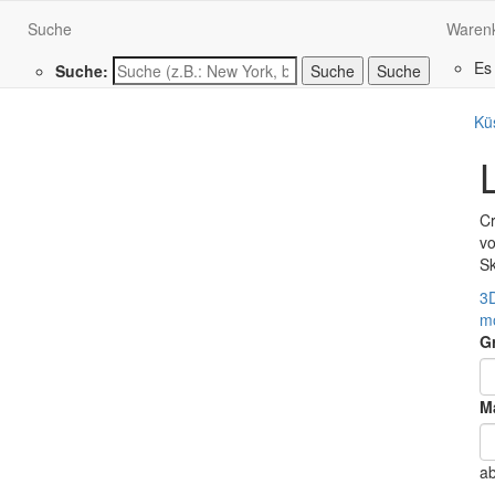
Suche
Waren
Es
Suche:
Suche
Kü
Cr
vo
Sk
3
m
G
Ma
a