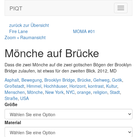
PIQT
Toggle
navigati
zurück zur Übersicht
Fire Lane
MOMA #01
Zoom + Raumansicht
Mönche auf Brücke
Dass die zwei Mönche auf die zwei gotischen Bögen der Brooklyn
Bridge zulaufen, ist etwas für den zweiten Blick. 2012, MD
Asphalt
,
Bewegung
,
Brooklyn Bridge
,
Brücke
,
Gehweg
,
Gotik
,
Großstadt
,
Himmel
,
Hochhäuser
,
Horizont
,
kontrast
,
Kultur
,
Menschen
,
Mönche
,
New York
,
NYC
,
orange
,
religion
,
Stadt
,
Straße
,
USA
Größe
Material