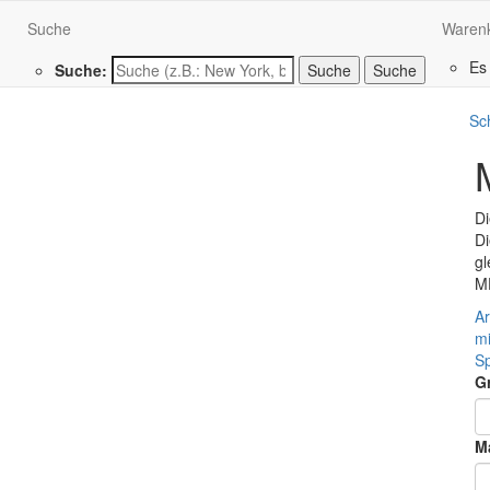
Suche
Waren
Es
Suche:
Suche
Sc
Di
Di
gl
M
Ar
mi
S
G
Ma