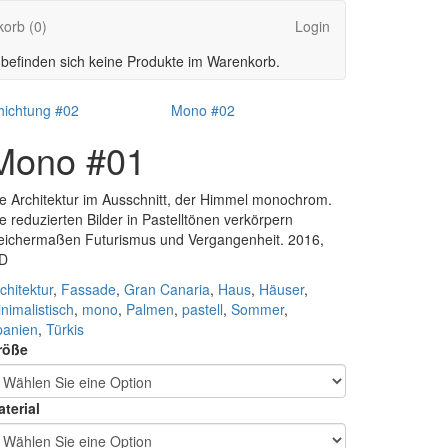
korb
(0)
Login
 befinden sich keine Produkte im Warenkorb.
hichtung #02
Mono #02
Mono #01
e Architektur im Ausschnitt, der Himmel monochrom.
e reduzierten Bilder in Pastelltönen verkörpern
eichermaßen Futurismus und Vergangenheit. 2016,
D
chitektur
,
Fassade
,
Gran Canaria
,
Haus
,
Häuser
,
nimalistisch
,
mono
,
Palmen
,
pastell
,
Sommer
,
panien
,
Türkis
röße
terial