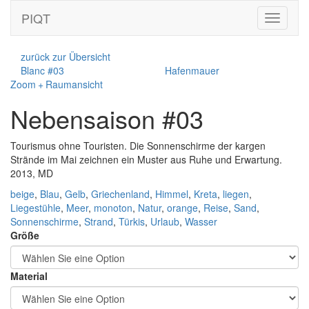
PIQT
Toggle
navigati
zurück zur Übersicht
Blanc #03
Hafenmauer
Zoom + Raumansicht
Nebensaison #03
Tourismus ohne Touristen. Die Sonnenschirme der kargen
Strände im Mai zeichnen ein Muster aus Ruhe und Erwartung.
2013, MD
beige
,
Blau
,
Gelb
,
Griechenland
,
Himmel
,
Kreta
,
liegen
,
Liegestühle
,
Meer
,
monoton
,
Natur
,
orange
,
Reise
,
Sand
,
Sonnenschirme
,
Strand
,
Türkis
,
Urlaub
,
Wasser
Größe
Material