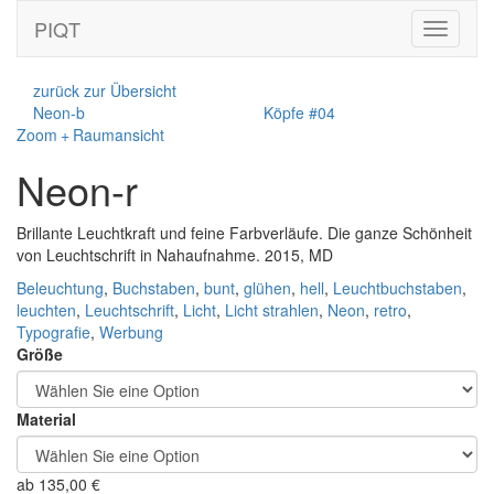
PIQT
Toggle
navigati
zurück zur Übersicht
Neon-b
Köpfe #04
Zoom + Raumansicht
Neon-r
Brillante Leuchtkraft und feine Farbverläufe. Die ganze Schönheit
von Leuchtschrift in Nahaufnahme. 2015, MD
Beleuchtung
,
Buchstaben
,
bunt
,
glühen
,
hell
,
Leuchtbuchstaben
,
leuchten
,
Leuchtschrift
,
Licht
,
Licht strahlen
,
Neon
,
retro
,
Typografie
,
Werbung
Größe
Material
ab
135,00
€