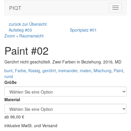
PIQT
Toggle
navigati
zurück zur Übersicht
Aufstieg #03
Sportplatz #01
Zoom + Raumansicht
Paint #02
Gerührt nicht geschüttelt. Zwei Farben in Beziehung. 2016, MD
bunt
,
Farbe
,
flüssig
,
gerührt
,
ineinander
,
malen
,
Mischung
,
Paint
,
rund
Größe
Material
ab
96,00
€
inklusive MwSt. und Versand