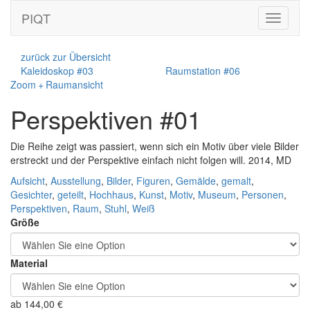
PIQT
Toggle
navigati
zurück zur Übersicht
Kaleidoskop #03
Raumstation #06
Zoom + Raumansicht
Perspektiven #01
Die Reihe zeigt was passiert, wenn sich ein Motiv über viele Bilder
erstreckt und der Perspektive einfach nicht folgen will. 2014, MD
Aufsicht
,
Ausstellung
,
Bilder
,
Figuren
,
Gemälde
,
gemalt
,
Gesichter
,
geteilt
,
Hochhaus
,
Kunst
,
Motiv
,
Museum
,
Personen
,
Perspektiven
,
Raum
,
Stuhl
,
Weiß
Größe
Material
ab
144,00
€