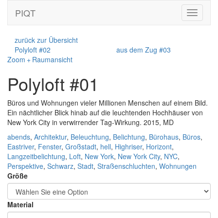
PIQT
Toggle
navigati
zurück zur Übersicht
Polyloft #02
aus dem Zug #03
Zoom + Raumansicht
Polyloft #01
Büros und Wohnungen vieler Millionen Menschen auf einem Bild.
Ein nächtlicher Blick hinab auf die leuchtenden Hochhäuser von
New York City in verwirrender Tag-Wirkung. 2015, MD
abends
,
Architektur
,
Beleuchtung
,
Belichtung
,
Bürohaus
,
Büros
,
Eastriver
,
Fenster
,
Großstadt
,
hell
,
Highriser
,
Horizont
,
Langzeitbelichtung
,
Loft
,
New York
,
New York City
,
NYC
,
Perspektive
,
Schwarz
,
Stadt
,
Straßenschluchten
,
Wohnungen
Größe
Material