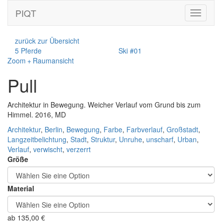
PIQT
Toggle
navigati
zurück zur Übersicht
5 Pferde
Ski #01
Zoom + Raumansicht
Pull
Architektur in Bewegung. Weicher Verlauf vom Grund bis zum
Himmel. 2016, MD
Architektur
,
Berlin
,
Bewegung
,
Farbe
,
Farbverlauf
,
Großstadt
,
Langzeitbelichtung
,
Stadt
,
Struktur
,
Unruhe
,
unscharf
,
Urban
,
Verlauf
,
verwischt
,
verzerrt
Größe
Material
ab
135,00
€