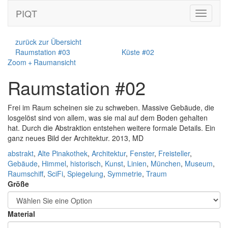
PIQT
Toggle
navigati
zurück zur Übersicht
Raumstation #03
Küste #02
Zoom + Raumansicht
Raumstation #02
Frei im Raum scheinen sie zu schweben. Massive Gebäude, die
losgelöst sind von allem, was sie mal auf dem Boden gehalten
hat. Durch die Abstraktion entstehen weitere formale Details. Ein
ganz neues Bild der Architektur. 2013, MD
abstrakt
,
Alte Pinakothek
,
Architektur
,
Fenster
,
Freisteller
,
Gebäude
,
Himmel
,
historisch
,
Kunst
,
Linien
,
München
,
Museum
,
Raumschiff
,
SciFi
,
Spiegelung
,
Symmetrie
,
Traum
Größe
Material