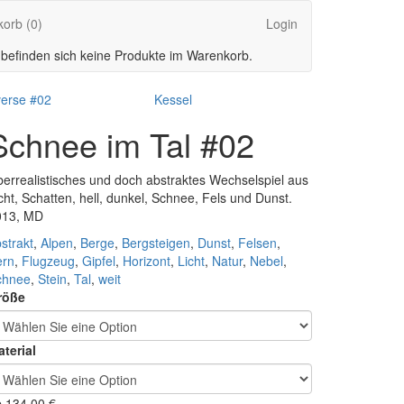
korb
(0)
Login
 befinden sich keine Produkte im Warenkorb.
verse #02
Kessel
Schnee im Tal #02
errealistisches und doch abstraktes Wechselspiel aus
cht, Schatten, hell, dunkel, Schnee, Fels und Dunst.
013, MD
strakt
,
Alpen
,
Berge
,
Bergsteigen
,
Dunst
,
Felsen
,
ern
,
Flugzeug
,
Gipfel
,
Horizont
,
Licht
,
Natur
,
Nebel
,
chnee
,
Stein
,
Tal
,
weit
röße
terial
b
134,00
€