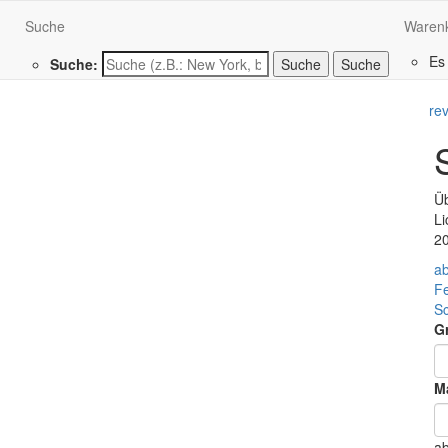
Suche
Waren
Es
Suche:
Suche
re
Üb
Li
2
ab
F
S
G
Ma
a