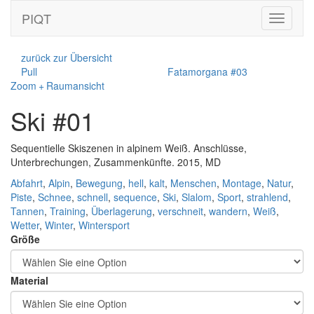
PIQT
Toggle
navigati
zurück zur Übersicht
Pull
Fatamorgana #03
Zoom + Raumansicht
Ski #01
Sequentielle Skiszenen in alpinem Weiß. Anschlüsse,
Unterbrechungen, Zusammenkünfte. 2015, MD
Abfahrt
,
Alpin
,
Bewegung
,
hell
,
kalt
,
Menschen
,
Montage
,
Natur
,
Piste
,
Schnee
,
schnell
,
sequence
,
Ski
,
Slalom
,
Sport
,
strahlend
,
Tannen
,
Training
,
Überlagerung
,
verschneit
,
wandern
,
Weiß
,
Wetter
,
Winter
,
Wintersport
Größe
Material