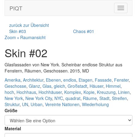
PIQT
Toggle
navigati
zurück zur Übersicht
Skin #03
Chaos #01
Zoom + Raumansicht
Skin #02
Glasfassaden von New York. Scheinbar endlose Struktur aus
Fenstern, Räumen, Geschossen. 2015, MD
Amerika
,
Architektur
,
Ebenen
,
endlos
,
Etagen
,
Fassade
,
Fenster
,
Geschosse
,
Glanz
,
Glas
,
gleich
,
Großstadt
,
Häuser
,
Himmel
,
hoch
,
Hochhaus
,
Hochhäuser
,
Komplex
,
Kopie
,
Kreuzung
,
Linien
,
New York
,
New York City
,
NYC
,
quadrat
,
Räume
,
Stadt
,
Streifen
,
Struktur
,
UN
,
Urban
,
Vereinte Nationen
,
Wiederholung
Größe
Material