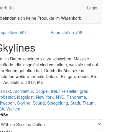
korb
(0)
Login
 befinden sich keine Produkte im Warenkorb.
rspektiven #01
Raumstation #05
Skylines
ei im Raum scheinen sie zu schweben. Massive
bäude, die losgelöst sind von allem, was sie mal auf
m Boden gehalten hat. Durch die Abstraktion
tstehen weitere formale Details. Ein ganz neues Bild
r Architektur. 2012, MD
strakt
,
Architektur
,
Doppel
,
frei
,
Freisteller
,
grau
,
roßstadt
,
losgelöst
,
New York
,
NYC
,
Panorama
,
chweben
,
Skyline
,
Sound
,
Spiegelung
,
Stadt
,
Traum
,
SA
,
Wolken
röße