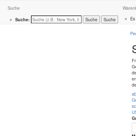
Suche
Waren
Es
Suche:
Suche
Pe
Fr
Ge
de
en
de
ab
G
s
U
G