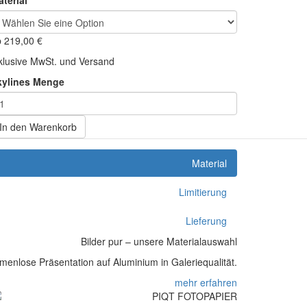
terial
b
219,00
€
klusive MwSt. und Versand
kylines Menge
In den Warenkorb
Material
Limitierung
Lieferung
Bilder pur – unsere Materialauswahl
enlose Präsentation auf Aluminium in Galeriequalität.
mehr erfahren