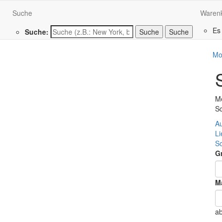
Suche
Waren
Es
Suche:
Suche
Mo
Me
Sc
Au
L
S
G
Ma
a