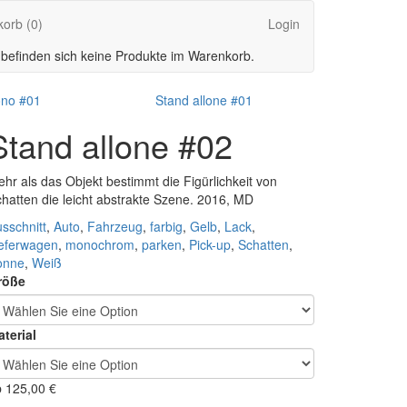
korb
(0)
Login
 befinden sich keine Produkte im Warenkorb.
no #01
Stand allone #01
Stand allone #02
hr als das Objekt bestimmt die Figürlichkeit von
hatten die leicht abstrakte Szene. 2016, MD
sschnitt
,
Auto
,
Fahrzeug
,
farbig
,
Gelb
,
Lack
,
ieferwagen
,
monochrom
,
parken
,
Pick-up
,
Schatten
,
onne
,
Weiß
röße
terial
b
125,00
€