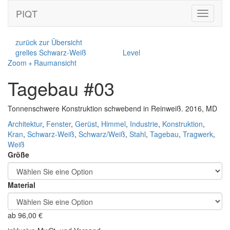
PIQT
Toggle
navigati
zurück zur Übersicht
grelles Schwarz-Weiß
Level
Zoom + Raumansicht
Tagebau #03
Tonnenschwere Konstruktion schwebend in Reinweiß. 2016, MD
Architektur
,
Fenster
,
Gerüst
,
Himmel
,
Industrie
,
Konstruktion
,
Kran
,
Schwarz-Weiß
,
Schwarz/Weiß
,
Stahl
,
Tagebau
,
Tragwerk
,
Weiß
Größe
Material
ab
96,00
€