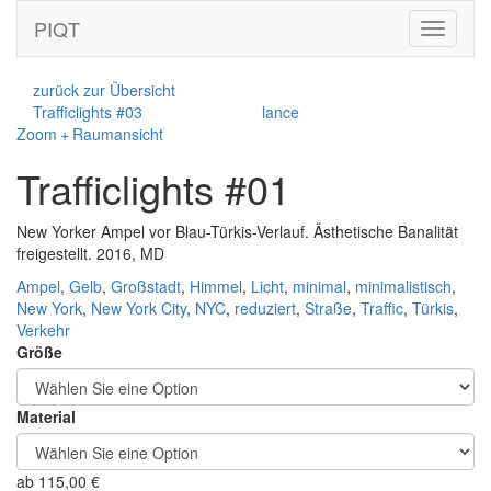
PIQT
Toggle
navigati
zurück zur Übersicht
Trafficlights #03
lance
Zoom + Raumansicht
Trafficlights #01
New Yorker Ampel vor Blau-Türkis-Verlauf. Ästhetische Banalität
freigestellt. 2016, MD
Ampel
,
Gelb
,
Großstadt
,
Himmel
,
Licht
,
minimal
,
minimalistisch
,
New York
,
New York City
,
NYC
,
reduziert
,
Straße
,
Traffic
,
Türkis
,
Verkehr
Größe
Material
ab
115,00
€