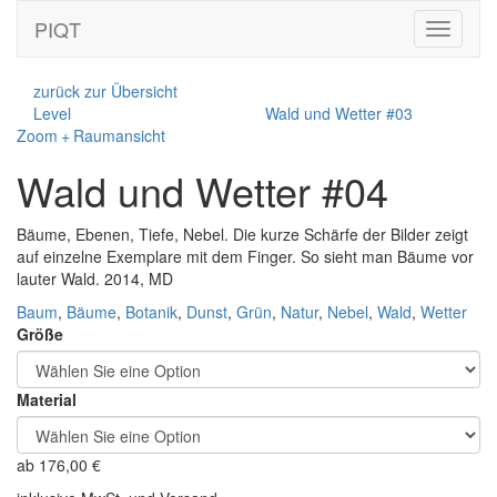
PIQT
Toggle
navigati
zurück zur Übersicht
Level
Wald und Wetter #03
Zoom + Raumansicht
Wald und Wetter #04
Bäume, Ebenen, Tiefe, Nebel. Die kurze Schärfe der Bilder zeigt
auf einzelne Exemplare mit dem Finger. So sieht man Bäume vor
lauter Wald. 2014, MD
Baum
,
Bäume
,
Botanik
,
Dunst
,
Grün
,
Natur
,
Nebel
,
Wald
,
Wetter
Größe
Material
ab
176,00
€