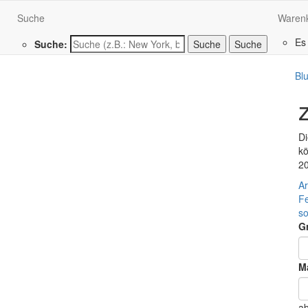
Suche
Waren
Es
Suche:
Suche
Bl
Di
kö
2
Ar
Fe
so
G
Ma
a