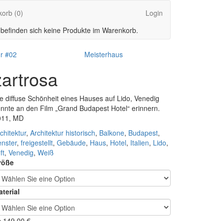
korb
(0)
Login
 befinden sich keine Produkte im Warenkorb.
ur #02
Meisterhaus
zartrosa
e diffuse Schönheit eines Hauses auf Lido, Venedig
nnte an den Film „Grand Budapest Hotel“ erinnern.
011, MD
chitektur
,
Architektur historisch
,
Balkone
,
Budapest
,
nster
,
freigestellt
,
Gebäude
,
Haus
,
Hotel
,
Italien
,
Lido
,
ft
,
Venedig
,
Weiß
röße
terial
b
149,00
€