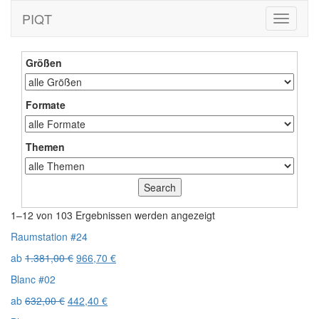
PIQT
Toggle
navigati
Größen
Formate
Themen
1–12 von 103 Ergebnissen werden angezeigt
Raumstation #24
ab
1.381,00
€
966,70
€
Blanc #02
ab
632,00
€
442,40
€