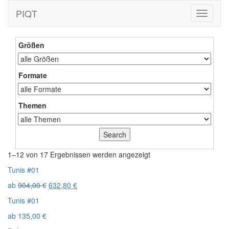
PIQT
Toggle
navigati
Größen
Formate
Themen
1–12 von 17 Ergebnissen werden angezeigt
Tunis #01
ab
904,00
€
632,80
€
Tunis #01
ab
135,00
€