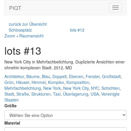
PIQT
Toggle
navigati
zurück zur Übersicht
Schlossplatz
lots #12
Zoom + Raumansicht
lots #13
New York Citiy in Mehrfachbelichtung. Duplizierte Ansichten einer
ohnehin komplexen Stadt. 2012, MD
Architektur
,
Bäume
,
Blau
,
Doppelt
,
Ebenen
,
Fenster
,
Großstadt
,
Grün
,
Häuser
,
Himmel
,
Komplex
,
Komposition
,
Mehrfachbelichtung
,
New York
,
New York City
,
NYC
,
Schichten
,
Stadt
,
Straße
,
Strukturen
,
Taxi
,
Überlagerung
,
USA
,
Vereinigte
Staaten
Größe
Material