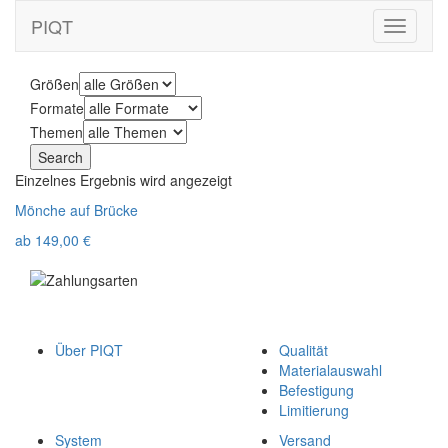
PIQT
Toggle
navigati
Größen
Formate
Themen
Einzelnes Ergebnis wird angezeigt
Mönche auf Brücke
ab
149,00
€
Über PIQT
Qualität
Materialauswahl
Befestigung
Limitierung
System
Versand