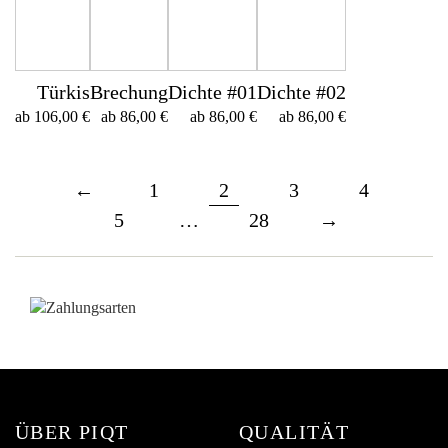
Türkis
Brechung
Dichte #01
Dichte #02
ab
106,00
€
ab
86,00
€
ab
86,00
€
ab
86,00
€
←
1
2
3
4
5
…
28
→
ÜBER PIQT
QUALITÄT