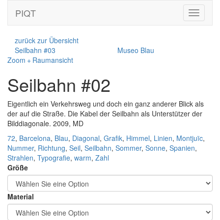
PIQT
Toggle
navigati
zurück zur Übersicht
Seilbahn #03
Museo Blau
Zoom + Raumansicht
Seilbahn #02
Eigentlich ein Verkehrsweg und doch ein ganz anderer Blick als
der auf die Straße. Die Kabel der Seilbahn als Unterstützer der
Bilddiagonale. 2009, MD
72
,
Barcelona
,
Blau
,
Diagonal
,
Grafik
,
Himmel
,
Linien
,
Montjuïc
,
Nummer
,
Richtung
,
Seil
,
Seilbahn
,
Sommer
,
Sonne
,
Spanien
,
Strahlen
,
Typografie
,
warm
,
Zahl
Größe
Material