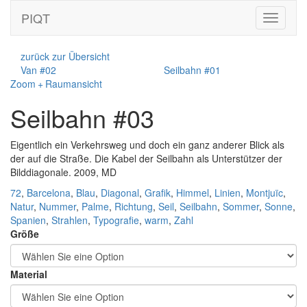
PIQT
Toggle
navigati
zurück zur Übersicht
Van #02
Seilbahn #01
Zoom + Raumansicht
Seilbahn #03
Eigentlich ein Verkehrsweg und doch ein ganz anderer Blick als
der auf die Straße. Die Kabel der Seilbahn als Unterstützer der
Bilddiagonale. 2009, MD
72
,
Barcelona
,
Blau
,
Diagonal
,
Grafik
,
Himmel
,
Linien
,
Montjuïc
,
Natur
,
Nummer
,
Palme
,
Richtung
,
Seil
,
Seilbahn
,
Sommer
,
Sonne
,
Spanien
,
Strahlen
,
Typografie
,
warm
,
Zahl
Größe
Material