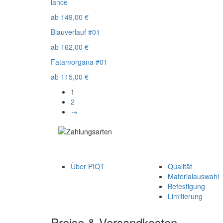
lance
ab
149,00
€
Blauverlauf #01
ab
162,00
€
Fatamorgana #01
ab
115,00
€
1
2
→
Über PIQT
Qualität
Materialauswahl
Befestigung
Limitierung
Preise & Versandkosten