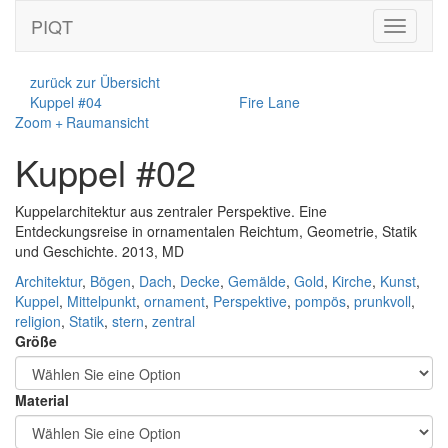
PIQT
Toggle
navigati
zurück zur Übersicht
Kuppel #04
Fire Lane
Zoom + Raumansicht
Kuppel #02
Kuppelarchitektur aus zentraler Perspektive. Eine
Entdeckungsreise in ornamentalen Reichtum, Geometrie, Statik
und Geschichte. 2013, MD
Architektur
,
Bögen
,
Dach
,
Decke
,
Gemälde
,
Gold
,
Kirche
,
Kunst
,
Kuppel
,
Mittelpunkt
,
ornament
,
Perspektive
,
pompös
,
prunkvoll
,
religion
,
Statik
,
stern
,
zentral
Größe
Material